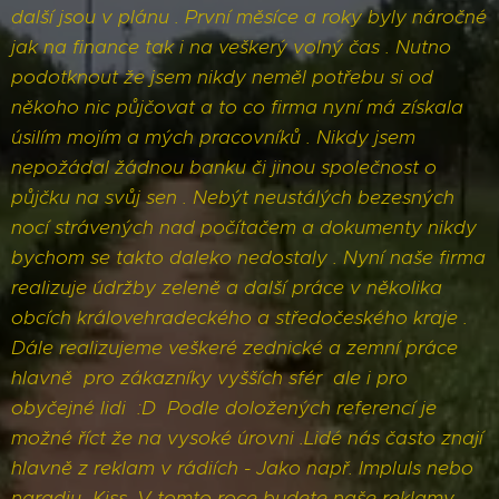
další jsou v plánu . První měsíce a roky byly náročné
jak na finance tak i na veškerý volný čas . Nutno
podotknout že jsem nikdy neměl potřebu si od
někoho nic půjčovat a to co firma nyní má získala
úsilím mojím a mých pracovníků . Nikdy jsem
nepožádal žádnou banku či jinou společnost o
půjčku na svůj sen . Nebýt neustálých bezesných
nocí strávených nad počítačem a dokumenty nikdy
bychom se takto daleko nedostaly . Nyní naše firma
realizuje údržby zeleně a další práce v několika
obcích královehradeckého a středočeského kraje .
Dále realizujeme veškeré zednické a zemní práce
hlavně pro zákazníky vyšších sfér ale i pro
obyčejné lidi :D Podle doložených referencí je
možné říct že na vysoké úrovni .Lidé nás často znají
hlavně z reklam v rádiích - Jako např. Impluls nebo
naradiu Kiss. V tomto roce budete naše reklamy