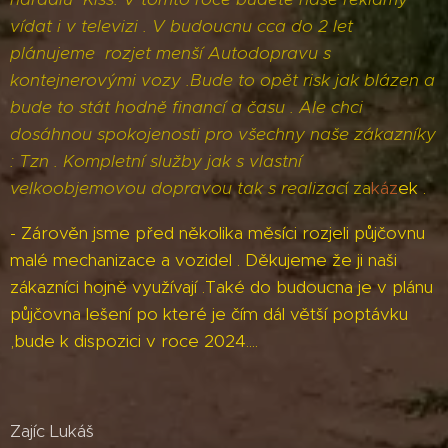
vídat i v televizi . V budoucnu cca do 2 let
plánujeme rozjet menší Autodopravu s
kontejnerovými vozy .Bude to opět risk jak blázen a
bude to stát hodně financí a času . Ale chci
dosáhnou spokojenosti pro všechny naše zákazníky
: Tzn . Kompletní služby jak s vlastní
velkoobjemovou dopravou tak s realizac
í za
káz
ek
.
- Zárověn jsme před několika měsíci rozjeli půjčovnu
malé mechanizace a vozidel . Děkujeme že ji naši
zákazníci hojně využívají .Také do budoucna je v plánu
půjčovna lešení po které je čím dál větší poptávku
,bude k dispozici v roce 2024....
Zajíc Lukáš