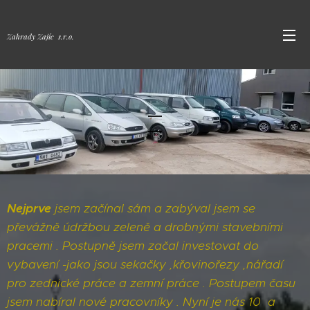
Zahrady Zajíc s.r.o.
Nejprve
jsem začínal sám a zabýval jsem se
převážně údržbou zeleně a drobnými stavebními
pracemi . Postupně jsem začal investovat do
vybavení -jako jsou sekačky ,křovinořezy ,nářadí
pro zednické práce a zemní práce . Postupem času
jsem nabíral nové pracovníky . Nyní je nás 10 a