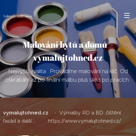
Zahrady Zajíc s.r.o.
Malování bytů a domů -
vymalujtohned.cz
Nejvyšší kvalita . Provádíme malování na klíč. Od
oškrabání až po finální malbu plus úklid po pracích .
vymalujtohned.cz
- Výmalby RD a BD ,čištění
fasád a další ... https://www.vymalujtohned.cz/